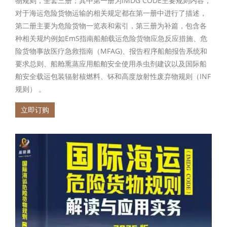
物规则，全套三册；其中第一册为IMDG CODE主要规则内容，
对于海运危险货物运输的相关规定都在第一册中进行了描述，
第二册主要为危险货物一览表和索引，第三册为补篇，包含各
种相关规约例如EmS指南船舶载运危险货物应急反应措施、危
险货物事故医疗急救指南（MFAG)、报告程序船舶报告系统和
要求总则、船舱熏蒸应用船舶安全使用杀虫剂建议以及国际船
舶安全载运包装辐射核燃料、钚和高度放射性废弃物规则（INF
规则） 。
立即订购