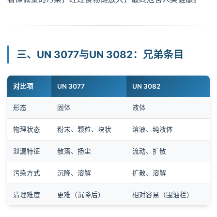
三、UN 3077与UN 3082：兄弟条目
对比项
UN 3077
UN 3082
形态
固体
液体
物理状态
粉末、颗粒、块状
溶液、纯液体
泄漏特征
散落、扬尘
流动、扩散
污染方式
沉降、溶解
扩散、溶解
清理难度
更难（沉降后）
相对容易（围油栏）