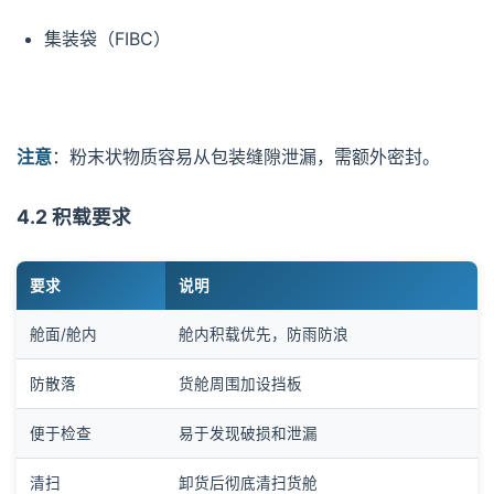
集装袋（FIBC）
注意
：粉末状物质容易从包装缝隙泄漏，需额外密封。
4.2 积载要求
要求
说明
舱面/舱内
舱内积载优先，防雨防浪
防散落
货舱周围加设挡板
便于检查
易于发现破损和泄漏
清扫
卸货后彻底清扫货舱