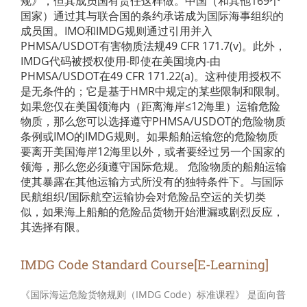
规》，但其成员国有责任这样做。中国（和其他169个
国家）通过其与联合国的条约承诺成为国际海事组织的
成员国。IMO和IMDG规则通过引用并入
PHMSA/USDOT有害物质法规49 CFR 171.7(v)。此外，
IMDG代码被授权使用-即使在美国境内-由
PHMSA/USDOT在49 CFR 171.22(a)。这种使用授权不
是无条件的；它是基于HMR中规定的某些限制和限制。
如果您仅在美国领海内（距离海岸≤12海里）运输危险
物质，那么您可以选择遵守PHMSA/USDOT的危险物质
条例或IMO的IMDG规则。如果船舶运输您的危险物质
要离开美国海岸12海里以外，或者要经过另一个国家的
领海，那么您必须遵守国际危规。 危险物质的船舶运输
使其暴露在其他运输方式所没有的独特条件下。与国际
民航组织/国际航空运输协会对危险品空运的关切类
似，如果海上船舶的危险品货物开始泄漏或剧烈反应，
其选择有限。
IMDG Code Standard Course[E-Learning]
《国际海运危险货物规则（IMDG Code）标准课程》 是面向普